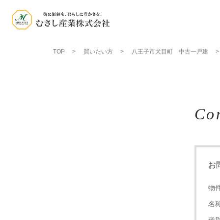
TOP
買いたい方
八王子市犬目町 中古一戸建
Co
お
物
名