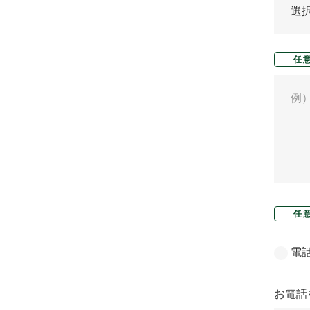
任
任
電
お電話