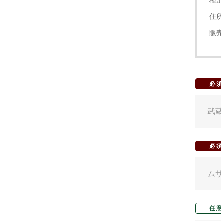
種
住
販
必
必
任