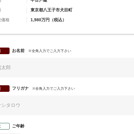
別
中古戸建
所
東京都八王子市犬目町
売価格
1,980万円（税込）
お名前
須
※全角入力でご入力下さい
フリガナ
須
※全角入力でご入力下さい
ご年齢
意