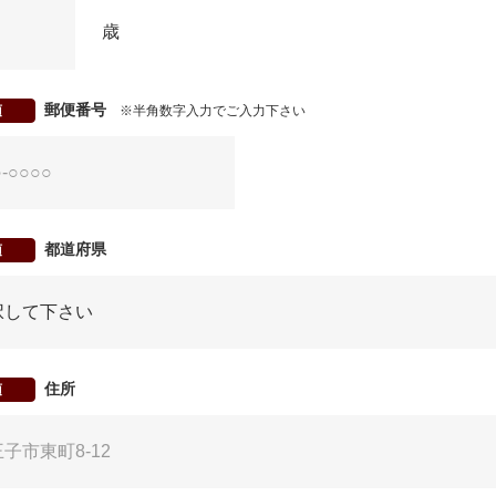
歳
郵便番号
須
※半角数字入力でご入力下さい
都道府県
須
住所
須