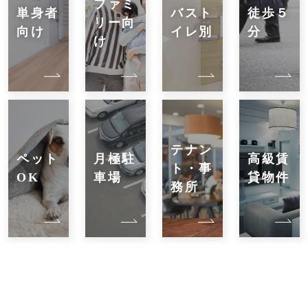
ファミ
単身者
バスト
徒歩５
リー向
向け
イレ別
分
け
テナン
ペット
月極駐
高級賃
ト・事
OK
車場
貸物件
務所