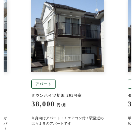
アパート
タウンハイツ初沢 205号室
タ
38,000
3
円/月
園が
単身向けアパート！！エアコン付！駅至近の
単身
ーパ
広々１Ｒのアパートです
広々
す！