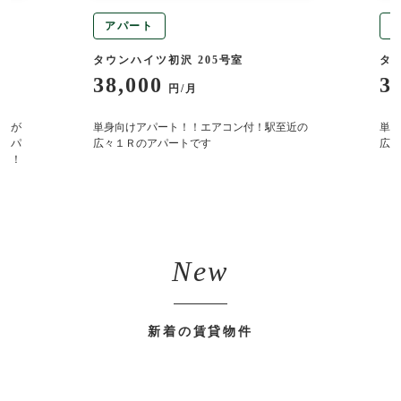
アパート
タウンハイツ初沢 205号室
タ
38,000
3
円/月
園が
単身向けアパート！！エアコン付！駅至近の
単身
ーパ
広々１Ｒのアパートです
広々
す！
New
新着の賃貸物件