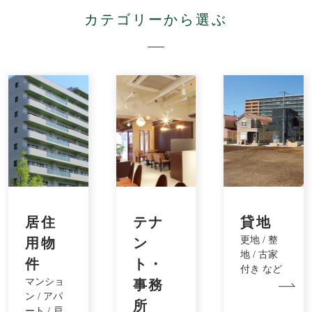
カテゴリーから選ぶ
居住
テナ
貸地
更地 / 整
用物
ン
地 / 古家
件
ト・
付き など
マンショ
事務
ン / アパ
所
ート / 戸