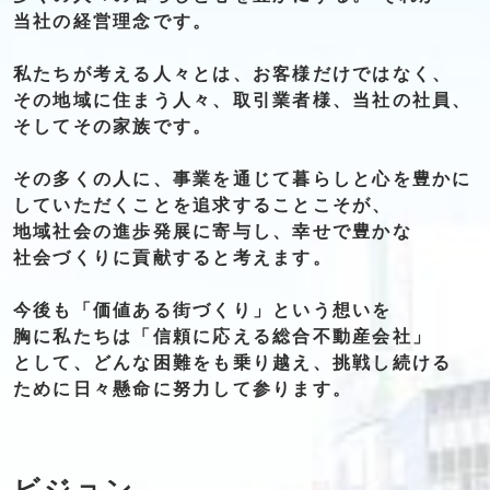
当社の
経営理念です。
私たちが
考える
人々とは、
お客様
だけ
ではなく、
その地域に
住まう人々、
取引業者様、
当社の社員、
そして
その
家族です。
その多くの人に、
事業を通じて
暮らしと
心を豊かに
していただくことを
追求
する
ことこそが、
地域社会の
進歩発展に
寄与し、
幸せで
豊かな
社会づくりに
貢献すると
考えます。
今後も
「価値ある街づくり」
という想いを
胸に私たちは
「信頼に応える総合不動産会社」
として、
どんな困難をも
乗り越え、
挑戦し続ける
ために
日々懸命に
努力して参ります。