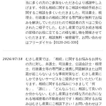
当に多くの方のご参加をいただき心より感謝申し上
げます。今回も相続に関するご相談や相続手続きに
関するご相談を多くいただきました。司法書士、税
理士、行政書士の相続に関する専門家が無料でお悩
みを解決していただけたので相談者の方々はご安心
されたご様子でした。むさし産業では引き続き地域
の皆様のお役に立てるこの様な催し物を開催させて
いただきます。相談無料・秘密厳守。お問い合わせ
はフリーダイヤル【0120‐241‐339】
むさし産業では、「相続」に関するお悩みをお持ち
2026/07/18
の方に対し、弁護士、司法書士、公認会計士・税理
士、行政書士等の専門家と連携し問題解決または問
題が起こらないような事前対策など、むさし産業に
しかできないサービスをご提供させていただいてお
ります。相続に関するお悩みにつきまして「何
を」、「誰に」、「どんなふうに」相談して良いの
か分からない。むさし産業はその様な方のお力にな
れる地域密着の不動産会社です！相続に関するお悩
みはむさし産業にご相談下さい！お問い合わせはフ