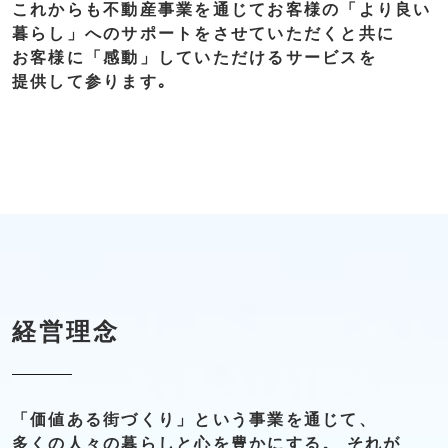
これからも不動産事業を通じてお客様の
「より良い
暮らし」
への
サポートを
させて
いただくと
共に
お客様に
「感動」
していただける
サービスを
提供して
参ります｡
経営理念
「価値ある街づくり」
という事業を
通じて、
多くの人々の
暮らしと
心を
豊かにする。
それが