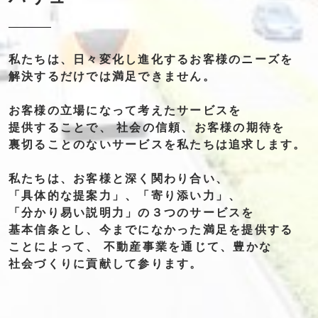
私たちは、
日々変化し
進化する
お客様の
ニーズを
解決する
だけでは
満足できません。
お客様の
立場になって
考えた
サービスを
提供することで、
社会の信頼、
お客様の
期待を
裏切る
ことの
ない
サービスを
私たちは
追求します。
私たちは、
お客様と
深く関わり合い、
「具体的な提案力」、
「寄り添い力」、
「分かり易い説明力」
の
３つの
サービスを
基本信条とし、
今までに
なかった
満足を
提供する
ことによって、
不動産事業を
通じて、
豊かな
社会づくりに
貢献して
参ります。