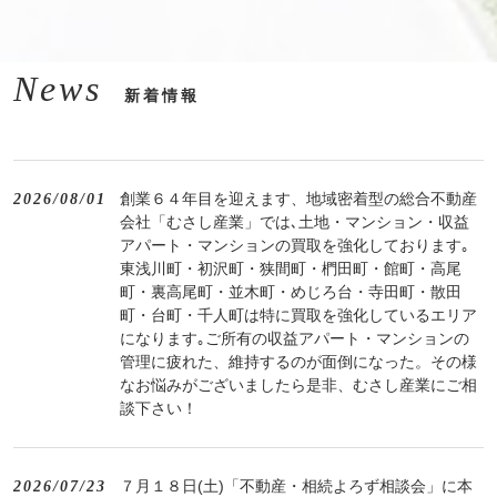
News
新着情報
創業６４年目を迎えます、地域密着型の総合不動産
2026/08/01
会社「むさし産業」では､土地・マンション・収益
アパート・マンションの買取を強化しております｡
東浅川町・初沢町・狭間町・椚田町・館町・高尾
町・裏高尾町・並木町・めじろ台・寺田町・散田
町・台町・千人町は特に買取を強化しているエリア
になります｡ご所有の収益アパート・マンションの
管理に疲れた、維持するのが面倒になった。その様
なお悩みがございましたら是非、むさし産業にご相
談下さい！
７月１８日(土)「不動産・相続よろず相談会」に本
2026/07/23