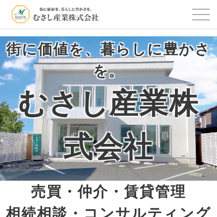
創業1963年
街に価値を、暮らしに豊かさ
を。
むさし産業株
式会社
売買・仲介・賃貸管理
相続相談・コンサルティング