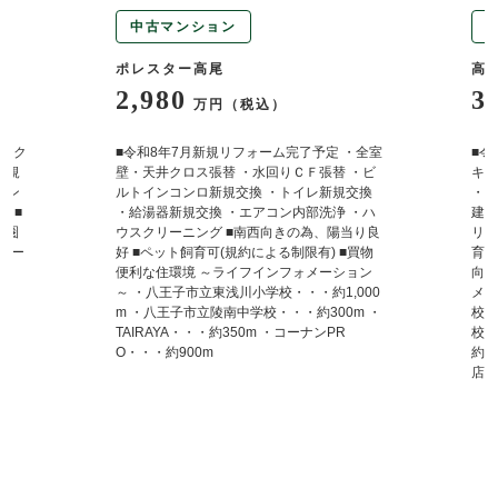
中古マンション
ポレスター高尾
高
2,980
3
万円（税込）
居室ク
■令和8年7月新規リフォーム完了予定 ・全室
■令
新規
壁・天井クロス張替 ・水回りＣＦ張替 ・ビ
キッ
ニン
ルトインコンロ新規交換 ・トイレ新規交換
・洗
 ■
・給湯器新規交換 ・エアコン内部洗浄 ・ハ
建具
内圏
ウスクリーニング ■南西向きの為、陽当り良
リン
ニー
好 ■ペット飼育可(規約による制限有) ■買物
育可
便利な住環境 ～ライフインフォメーション
向き
～ ・八王子市立東浅川小学校・・・約1,000
メー
m ・八王子市立陵南中学校・・・約300m ・
校・
TAIRAYA・・・約350m ・コーナンPR
校・
O・・・約900m
約4
店・