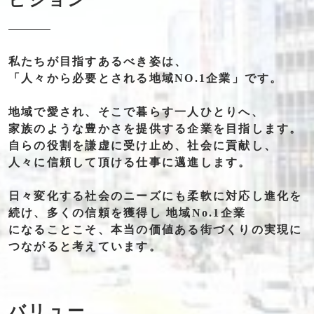
ビジョン
私たちが
目指す
あるべき
姿は、
「人々から必要とされる地域NO.1企業」
です。
地域で
愛され、
そこで
暮らす
一人ひとりへ、
家族の
ような
豊かさを
提供する
企業を
目指します。
自らの
役割を
謙虚に
受け止め、
社会に
貢献し、
人々に
信頼して
頂ける
仕事に
邁進
します。
日々
変化する
社会の
ニーズにも
柔軟に
対応し
進化を
続け、
多くの
信頼を
獲得し
地域No.1企業
になることこそ、
本当の
価値
ある
街づくりの
実現に
つながると
考えて
います。
バリュー