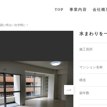
TOP
事業内容
会社概
調に明るい住空間に！
水まわりを
施工箇所
マンション名称
構造
築年数