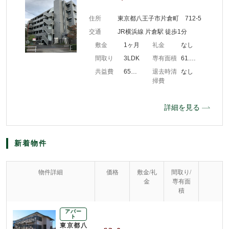
住所
東京都八王子市片倉町 712-5
交通
JR横浜線 片倉駅 徒歩1分
敷金
1ヶ月
礼金
なし
間取り
3LDK
専有面積
61.48m2
共益費
6500円/月
退去時清
なし
掃費
詳細を見る
新着物件
物件詳細
価格
敷金/礼
間取り/
金
専有面
積
アパー
ト
東京都八