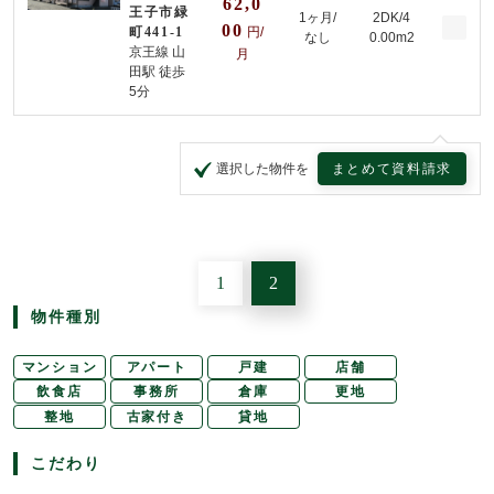
62,0
王子市緑
1ヶ月/
2DK/4
00
町441-1
円/
なし
0.00m2
京王線 山
月
田駅 徒歩
5分
まとめて資料請求
選択した物件を
1
2
物件種別
マンション
アパート
戸建
店舗
飲食店
事務所
倉庫
更地
整地
古家付き
貸地
こだわり