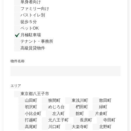
単身者向け
ファミリー向け
バストイレ別
徒歩５分
ペットOK
月極駐車場
テナント・事務所
高級賃貸物件
物件名称
エリア
東京都八王子市
山田町
狭間町
東浅川町
散田町
初沢町
めじろ台
椚田町
緑町
小比企町
左入町
館町
片倉町
打越町
元八王子町
長房町
寺田町
高尾町
川口町
大楽寺町
北野町