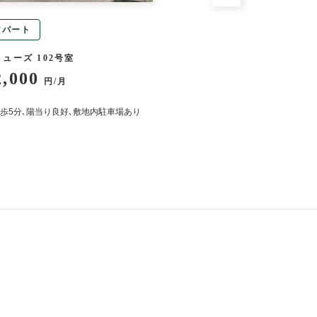
アパート
アパート
ューズ 102号室
幸荘 8号室
2,000
53,000
円/月
円/月
歩5分､陽当り良好､敷地内駐車場あり
陽当たり良好・小さいお子
あります！新婚さん歓迎！
ーあり・エアコン追い炊き