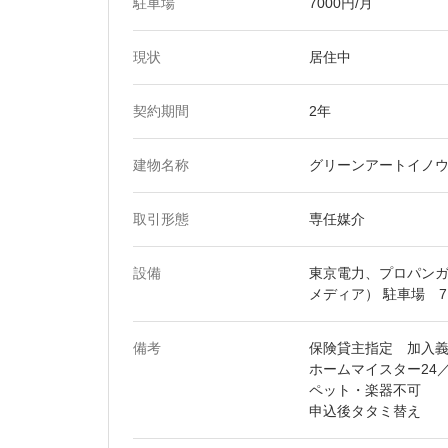
駐車場
7000円/月
現状
居住中
契約期間
2年
建物名称
グリーンアートイノ
取引形態
専任媒介
設備
東京電力、プロパンガ
メディア） 駐車場 7,
備考
保険貸主指定 加入義務
ホームマイスター24／1
ペット・楽器不可