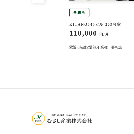
事務所
トイノウエ 202号室
KITANO545ビル 203号室
110,000
円/月
円/月
徒歩9分
駅近 6階建2階部分 業種 要相談