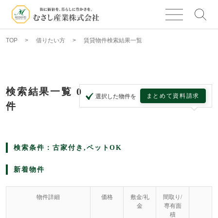
TOP
借りたい方
賃貸物件検索結果一覧
検索結果一覧
0
まとめて資料請求
選択した物件を
件
検索条件：古家付き,ペットOK
新着物件
物件詳細
価格
敷金/礼
間取り/
金
専有面
積