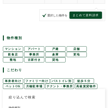
まとめて資料請求
選択した物件を
物件種別
マンション
アパート
戸建
店舗
飲食店
事務所
倉庫
更地
整地
古家付き
貸地
こだわり
単身者向け
ファミリー向け
バストイレ別
徒歩５分
ペットOK
月極駐車場
テナント・事務所
高級賃貸物件
絞り込んで検索
物件種別