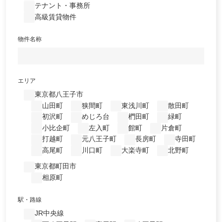
テナント・事務所
高級賃貸物件
物件名称
エリア
東京都八王子市
山田町
狭間町
東浅川町
散田町
初沢町
めじろ台
椚田町
緑町
小比企町
左入町
館町
片倉町
打越町
元八王子町
長房町
寺田町
高尾町
川口町
大楽寺町
北野町
東京都町田市
相原町
駅・路線
JR中央線