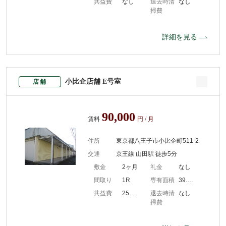
共益費
なし
退去時清
なし
掃費
詳細を見る
小比企店舗 E号室
店舗
90,000
賃料
円 / 月
住所
東京都八王子市小比企町511-2
交通
京王線 山田駅 徒歩5分
敷金
2ヶ月
礼金
なし
間取り
1R
専有面積
39.66m2
共益費
2500円/月
退去時清
なし
掃費