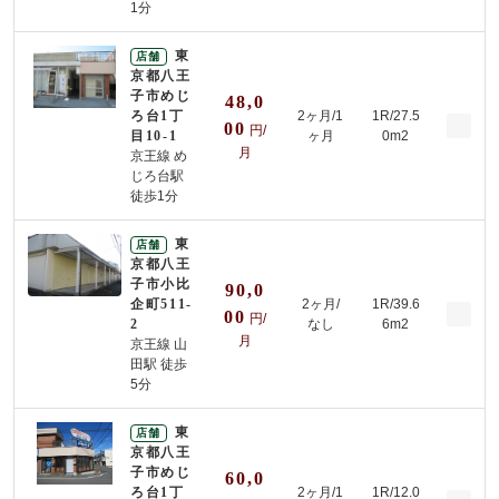
1分
東
店舗
京都八王
子市めじ
48,0
ろ台1丁
2ヶ月/
1
1R/27.5
00
円/
目10-1
ヶ月
0m2
月
京王線 め
じろ台駅
徒歩1分
東
店舗
京都八王
子市小比
90,0
企町511-
2ヶ月/
1R/39.6
00
円/
2
なし
6m2
月
京王線 山
田駅 徒歩
5分
東
店舗
京都八王
子市めじ
60,0
ろ台1丁
2ヶ月/
1
1R/12.0