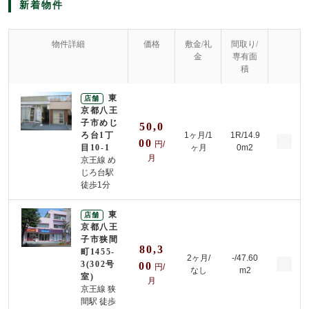
新着物件
物件詳細
価格
敷金/礼
間取り/
金
専有面
積
東
店舗
京都八王
子市めじ
50,0
ろ台1丁
1ヶ月/
1
1R/14.9
00
円/
目10-1
ヶ月
0m2
月
京王線 め
じろ台駅
徒歩1分
東
店舗
京都八王
子市狭間
80,3
町1455-
2ヶ月/
-/47.60
3(302号
00
円/
なし
m2
室)
月
京王線 狭
間駅 徒歩