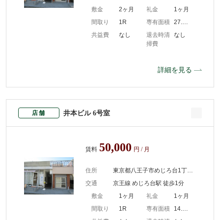
敷金
2ヶ月
礼金
1ヶ月
間取り
1R
専有面積
27.50m2
共益費
なし
退去時清
なし
掃費
詳細を見る
井本ビル 6号室
店舗
50,000
賃料
円 / 月
住所
東京都八王子市めじろ台1丁目10-1
交通
京王線 めじろ台駅 徒歩1分
敷金
1ヶ月
礼金
1ヶ月
間取り
1R
専有面積
14.90m2