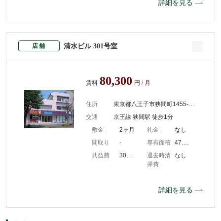
詳細を見る
清水ビル 301号室
店舗
80,300
賃料
円 / 月
住所
東京都八王子市狭間町1455-3(302号室)
交通
京王線 狭間駅 徒歩1分
敷金
2ヶ月
礼金
なし
間取り
-
専有面積
47.60m2
共益費
3000円/月
退去時清
なし
掃費
詳細を見る