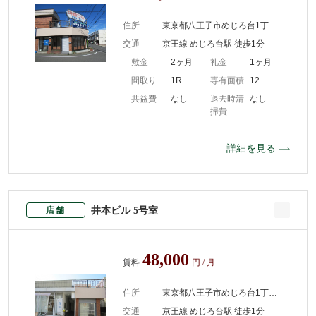
住所
東京都八王子市めじろ台1丁目10-1
交通
京王線 めじろ台駅 徒歩1分
敷金
2ヶ月
礼金
1ヶ月
間取り
1R
専有面積
12.00m2
共益費
なし
退去時清
なし
掃費
詳細を見る
井本ビル 5号室
店舗
48,000
賃料
円 / 月
住所
東京都八王子市めじろ台1丁目10-1
交通
京王線 めじろ台駅 徒歩1分