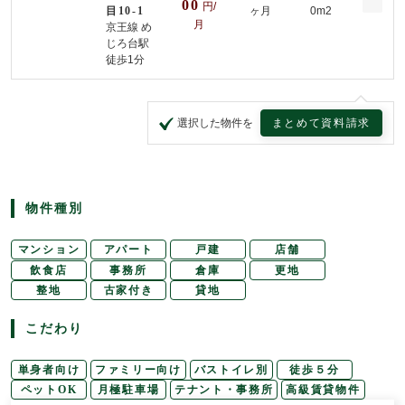
00
円/
目10-1
ヶ月
0m2
月
京王線 め
じろ台駅
徒歩1分
まとめて資料請求
選択した物件を
物件種別
マンション
アパート
戸建
店舗
飲食店
事務所
倉庫
更地
整地
古家付き
貸地
こだわり
単身者向け
ファミリー向け
バストイレ別
徒歩５分
ペットOK
月極駐車場
テナント・事務所
高級賃貸物件