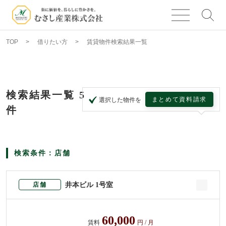
TOP
借りたい方
賃貸物件検索結果一覧
検索結果一覧
5
まとめて資料請求
選択した物件を
件
検索条件：店舗
井本ビル 1号室
店舗
60,000
賃料
円 / 月