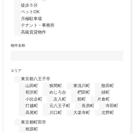
徒歩５分
ペットOK
月極駐車場
テナント・事務所
高級賃貸物件
物件名称
エリア
東京都八王子市
山田町
狭間町
東浅川町
散田町
初沢町
めじろ台
椚田町
緑町
小比企町
左入町
館町
片倉町
打越町
元八王子町
長房町
寺田町
高尾町
川口町
大楽寺町
北野町
東京都町田市
相原町