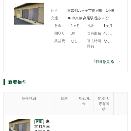
住所
東京都八王子市長房町 1446
交通
JR中央線 高尾駅 徒歩20分
敷金
1ヶ月
礼金
1ヶ月
間取り
3K
専有面積
46.60m2
共益費
なし
退去時清
なし
掃費
詳細を見る
新着物件
物件詳細
価格
敷金/礼
間取り/
金
専有面
積
東
戸建
京都八王