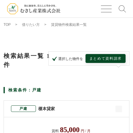
TOP
借りたい方
賃貸物件検索結果一覧
検索結果一覧
1
まとめて資料請求
選択した物件を
件
検索条件：戸建
榎本貸家
戸建
85,000
賃料
円 / 月