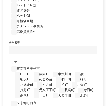
バストイレ別
徒歩５分
ペットOK
月極駐車場
テナント・事務所
高級賃貸物件
物件名称
エリア
東京都八王子市
山田町
狭間町
東浅川町
散田町
初沢町
めじろ台
椚田町
緑町
小比企町
左入町
館町
片倉町
打越町
元八王子町
長房町
寺田町
高尾町
川口町
大楽寺町
北野町
東京都町田市