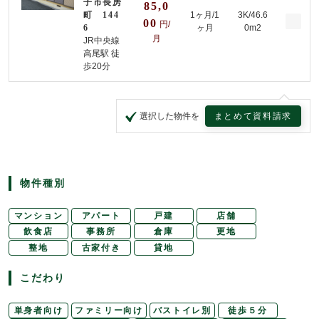
子市長房
85,0
町 144
1ヶ月/
1
3K/46.6
00
円/
6
ヶ月
0m2
月
JR中央線
高尾駅 徒
歩20分
まとめて資料請求
選択した物件を
物件種別
マンション
アパート
戸建
店舗
飲食店
事務所
倉庫
更地
整地
古家付き
貸地
こだわり
単身者向け
ファミリー向け
バストイレ別
徒歩５分