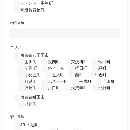
テナント・事務所
高級賃貸物件
物件名称
エリア
東京都八王子市
山田町
狭間町
東浅川町
散田町
初沢町
めじろ台
椚田町
緑町
小比企町
左入町
館町
片倉町
打越町
元八王子町
長房町
寺田町
高尾町
川口町
大楽寺町
北野町
東京都町田市
相原町
駅・路線
JR中央線