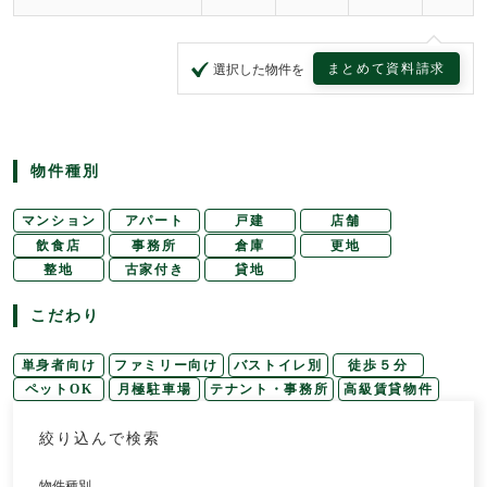
まとめて資料請求
選択した物件を
物件種別
マンション
アパート
戸建
店舗
飲食店
事務所
倉庫
更地
整地
古家付き
貸地
こだわり
単身者向け
ファミリー向け
バストイレ別
徒歩５分
ペットOK
月極駐車場
テナント・事務所
高級賃貸物件
絞り込んで検索
物件種別