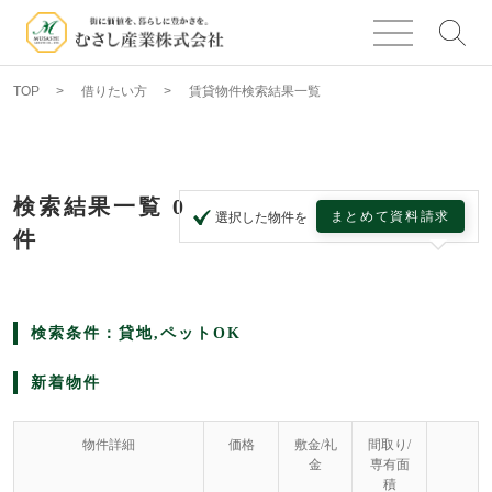
TOP
借りたい方
賃貸物件検索結果一覧
検索結果一覧
0
まとめて資料請求
選択した物件を
件
検索条件：貸地,ペットOK
新着物件
物件詳細
価格
敷金/礼
間取り/
金
専有面
積