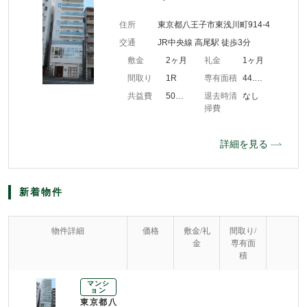
住所
東京都八王子市東浅川町914-4
交通
JR中央線 高尾駅 徒歩3分
敷金
2ヶ月
礼金
1ヶ月
間取り
1R
専有面積
44.80m2
共益費
5000円/月
退去時清
なし
掃費
詳細を見る
新着物件
物件詳細
価格
敷金/礼
間取り/
金
専有面
積
マンシ
ョン
東京都八