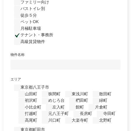
ファミリー向け
バストイレ別
徒歩５分
ペットOK
月極駐車場
テナント・事務所
高級賃貸物件
物件名称
エリア
東京都八王子市
山田町
狭間町
東浅川町
散田町
初沢町
めじろ台
椚田町
緑町
小比企町
左入町
館町
片倉町
打越町
元八王子町
長房町
寺田町
高尾町
川口町
大楽寺町
北野町
東京都町田市