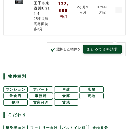
王子市東
132,
2ヶ月/
1
1R/44.8
浅川町91
000
ヶ月
0m2
4-4
円/月
JR中央線
高尾駅 徒
歩3分
まとめて資料請求
選択した物件を
物件種別
マンション
アパート
戸建
店舗
飲食店
事務所
倉庫
更地
整地
古家付き
貸地
こだわり
単身者向け
ファミリー向け
バストイレ別
徒歩５分