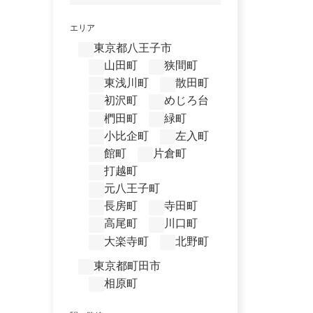
エリア
東京都八王子市
山田町
狭間町
東浅川町
散田町
初沢町
めじろ台
椚田町
緑町
小比企町
左入町
館町
片倉町
打越町
元八王子町
長房町
寺田町
高尾町
川口町
大楽寺町
北野町
東京都町田市
相原町