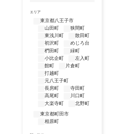
エリア
東京都八王子市
山田町
狭間町
東浅川町
散田町
初沢町
めじろ台
椚田町
緑町
小比企町
左入町
館町
片倉町
打越町
元八王子町
長房町
寺田町
高尾町
川口町
大楽寺町
北野町
東京都町田市
相原町