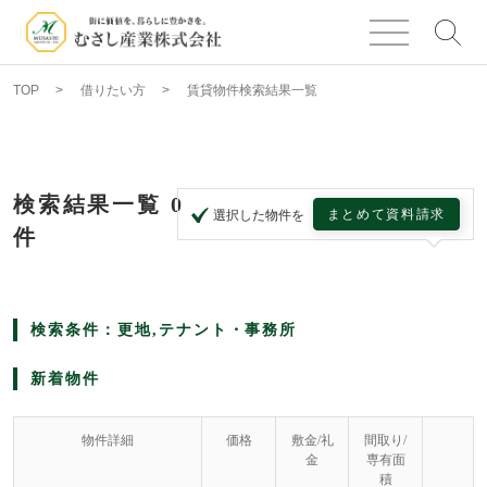
TOP
借りたい方
賃貸物件検索結果一覧
検索結果一覧
0
まとめて資料請求
選択した物件を
件
検索条件：更地,テナント・事務所
新着物件
物件詳細
価格
敷金/礼
間取り/
金
専有面
積