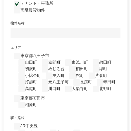
テナント・事務所
高級賃貸物件
物件名称
エリア
東京都八王子市
山田町
狭間町
東浅川町
散田町
初沢町
めじろ台
椚田町
緑町
小比企町
左入町
館町
片倉町
打越町
元八王子町
長房町
寺田町
高尾町
川口町
大楽寺町
北野町
東京都町田市
相原町
駅・路線
JR中央線