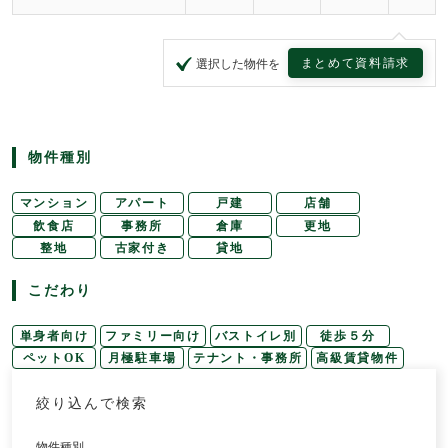
まとめて資料請求
選択した物件を
物件種別
マンション
アパート
戸建
店舗
飲食店
事務所
倉庫
更地
整地
古家付き
貸地
こだわり
単身者向け
ファミリー向け
バストイレ別
徒歩５分
ペットOK
月極駐車場
テナント・事務所
高級賃貸物件
絞り込んで検索
物件種別