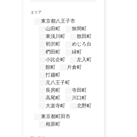
エリア
東京都八王子市
山田町
狭間町
東浅川町
散田町
初沢町
めじろ台
椚田町
緑町
小比企町
左入町
館町
片倉町
打越町
元八王子町
長房町
寺田町
高尾町
川口町
大楽寺町
北野町
東京都町田市
相原町