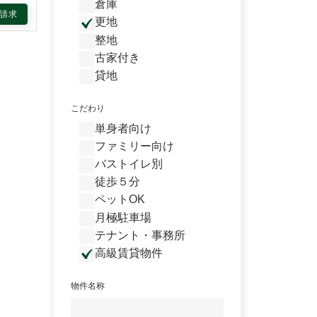
倉庫
請求
更地
整地
古家付き
貸地
こだわり
単身者向け
ファミリー向け
バストイレ別
徒歩５分
ペットOK
月極駐車場
テナント・事務所
高級賃貸物件
物件名称