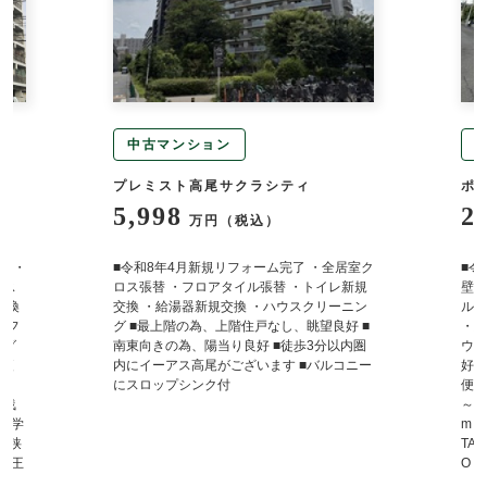
中古マンション
中古マンション
プレミスト高尾サクラシティ
ポレスター高尾
5,998
2,980
万円（税込）
万円（
■令和8年4月新規リフォーム完了 ・全居室ク
■令和8年7月新規リ
ロス張替 ・フロアタイル張替 ・トイレ新規
壁・天井クロス張替 
交換 ・給湯器新規交換 ・ハウスクリーニン
ルトインコンロ新規交
グ ■最上階の為、上階住戸なし、眺望良好 ■
・給湯器新規交換 ・
南東向きの為、陽当り良好 ■徒歩3分以内圏
ウスクリーニング ■
内にイーアス高尾がございます ■バルコニー
好 ■ペット飼育可(規
にスロップシンク付
便利な住環境 ～ライ
～ ・八王子市立東浅川
m ・八王子市立陵南中
TAIRAYA・・・約35
O・・・約900m