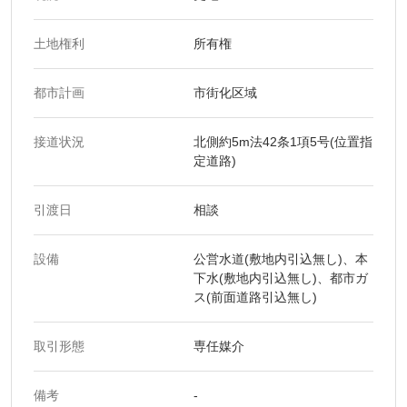
土地権利
所有権
都市計画
市街化区域
接道状況
北側約5m法42条1項5号(位置指
定道路)
引渡日
相談
設備
公営水道(敷地内引込無し)、本
下水(敷地内引込無し)、都市ガ
ス(前面道路引込無し)
取引形態
専任媒介
備考
-