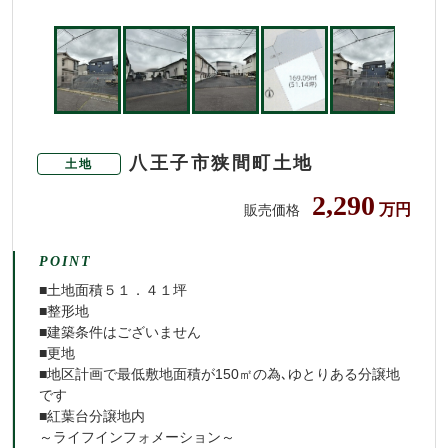
八王子市狭間町土地
土地
2,290
万円
販売価格
POINT
■土地面積５１．４１坪
■整形地
■建築条件はございません
■更地
■地区計画で最低敷地面積が150㎡の為､ゆとりある分譲地
です
■紅葉台分譲地内
～ライフインフォメーション～