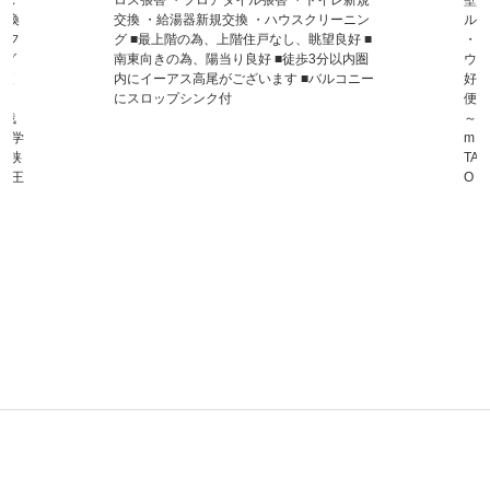
バス
ロス張替 ・フロアタイル張替 ・トイレ新規
壁・
交換
交換 ・給湯器新規交換 ・ハウスクリーニン
ルト
・フ
グ ■最上階の為、上階住戸なし、眺望良好 ■
・給
ング
南東向きの為、陽当り良好 ■徒歩3分以内圏
ウス
物便
内にイーアス高尾がございます ■バルコニー
好 
～ラ
にスロップシンク付
便利
東浅
～ 
南中学
m 
子狭
TA
ー八王
O・