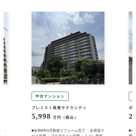
中古マンション
プレミスト高尾サクラシティ
ポ
5,998
2
万円（税込）
定 ・
■令和8年4月新規リフォーム完了 ・全居室ク
■令