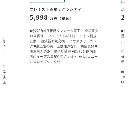
プレミスト高尾サクラシティ
ポ
5,998
2
万円（税込）
定 ・
■令和8年4月新規リフォーム完了 ・全居室ク
■令
バス
ロス張替 ・フロアタイル張替 ・トイレ新規
壁・
交換
交換 ・給湯器新規交換 ・ハウスクリーニン
ルト
・フ
グ ■最上階の為、上階住戸なし、眺望良好 ■
・給
ング
南東向きの為、陽当り良好 ■徒歩3分以内圏
ウス
物便
内にイーアス高尾がございます ■バルコニー
好 
～ラ
にスロップシンク付
便利
東浅
～ 
南中学
m 
子狭
TA
ー八王
O・