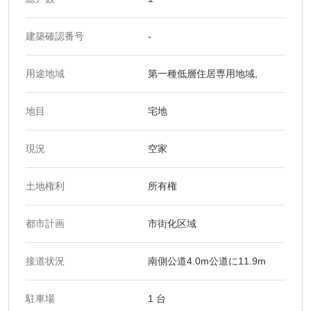
建築確認番号
-
用途地域
第一種低層住居専用地域,
地目
宅地
現況
空家
土地権利
所有権
都市計画
市街化区域
接道状況
南側公道4.0m公道に11.9m
駐車場
1 台