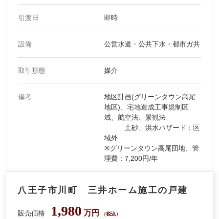
引渡日
即時
設備
公営水道・公共下水・都市ガ共
取引形態
媒介
備考
地区計画(グリーンタウン高尾
地区)、宅地造成工事規制区
域、航空法、景観法
土砂、洪水ハザード：区
域外
※グリーンタウン高尾団地、管
理費：7,200円/年
八王子市川町 三井ホーム施工の戸建
1,980
万円
販売価格
（税込）