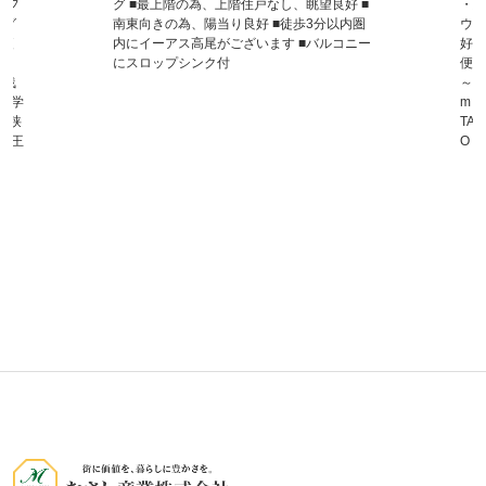
・フ
グ ■最上階の為、上階住戸なし、眺望良好 ■
・給
ング
南東向きの為、陽当り良好 ■徒歩3分以内圏
ウス
物便
内にイーアス高尾がございます ■バルコニー
好 
～ラ
にスロップシンク付
便利
東浅
～ 
南中学
m 
子狭
TA
ー八王
O・