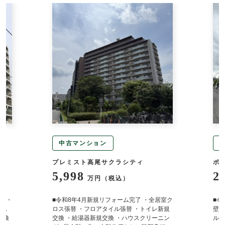
中古マンション
プレミスト高尾サクラシティ
ポ
5,998
2
万円（税込）
定 ・
■令和8年4月新規リフォーム完了 ・全居室ク
■令
バス
ロス張替 ・フロアタイル張替 ・トイレ新規
壁・
交換
交換 ・給湯器新規交換 ・ハウスクリーニン
ルト