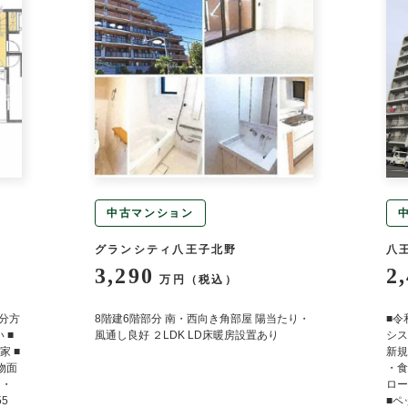
中古マンション
グランシティ八王子北野
八
3,290
2
万円（税込）
弐分方
8階建6階部分 南・西向き角部屋 陽当たり・
■令
 ■
風通し良好 ２LDK LD床暖房設置あり
シス
 ■
新規
建物面
・食
 ・
ロー
5
■ペ