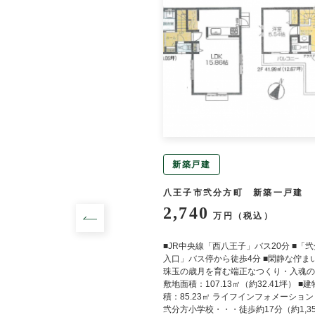
新築戸建
町 中古一戸建
八王子市弐分方町 新築一戸建
2,740
円（税込）
万円（税込）
じろ台」駅 徒歩16分 ≪設
■JR中央線「西八王子」バス20分 ■「
≫ システムキッチン,カウン
入口」バス停から徒歩4分 ■閑静な佇まい
イレ２箇所,温水洗浄便座,シ
珠玉の歳月を育む端正なつくり・入魂の家
サー,庭,５年以内に内装リフ
敷地面積：107.13㎡（約32.41坪） ■
積：85.23㎡ ライフインフォメーション
弐分方小学校・・・徒歩約17分（約1,35