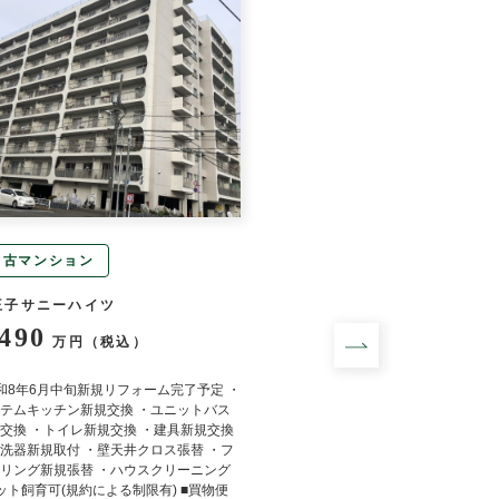
中古マンション
中古マンション
王子サニーハイツ
プレミスト高尾サクラ
,490
5,998
万円（税込）
万円（税込
和8年6月中旬新規リフォーム完了予定 ・
■令和8年4月新規リフォー
テムキッチン新規交換 ・ユニットバス
ロス張替 ・フロアタイル張
交換 ・トイレ新規交換 ・建具新規交換
交換 ・給湯器新規交換 ・
洗器新規取付 ・壁天井クロス張替 ・フ
グ ■最上階の為、上階住戸な
リング新規張替 ・ハウスクリーニング
南東向きの為、陽当り良好 
ット飼育可(規約による制限有) ■買物便
内にイーアス高尾がございま