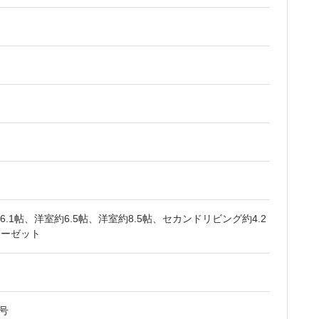
台
約6.1帖、洋室約6.5帖、洋室約8.5帖、セカンドリビング約4.2
ローゼット
 号