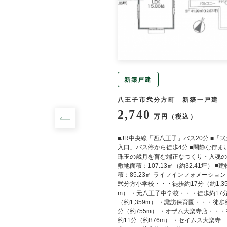
新築戸建
町 中古一戸建
八王子市弐分方町 新築一戸建
2,740
円（税込）
万円（税込）
じろ台」駅 徒歩16分 ≪設
■JR中央線「西八王子」バス20分 ■「
≫ システムキッチン,カウン
入口」バス停から徒歩4分 ■閑静な佇まい
イレ２箇所,温水洗浄便座,シ
珠玉の歳月を育む端正なつくり・入魂の家
サー,庭,５年以内に内装リフ
敷地面積：107.13㎡（約32.41坪） ■
積：85.23㎡ ライフインフォメーション
弐分方小学校・・・徒歩約17分（約1,35
m） ・元八王子中学校・・・徒歩約17
（約1,359m） ・諏訪保育園・・・徒歩
分（約755m） ・オザム大楽寺店・・
約11分（約876m） ・セイムス大楽寺