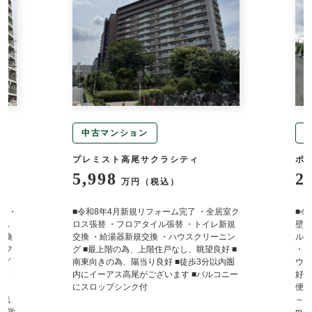
中古マンション
プレミスト高尾サクラシティ
ポ
5,998
2
万円（税込）
定 ・
■令和8年4月新規リフォーム完了 ・全居室ク
■令
バス
ロス張替 ・フロアタイル張替 ・トイレ新規
壁・
交換
交換 ・給湯器新規交換 ・ハウスクリーニン
ルト
・フ
グ ■最上階の為、上階住戸なし、眺望良好 ■
・給
ング
南東向きの為、陽当り良好 ■徒歩3分以内圏
ウス
物便
内にイーアス高尾がございます ■バルコニー
好 
～ラ
にスロップシンク付
便利
東浅
～ 