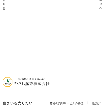
南中学
m 
子狭
TA
ー八王
O・
住まいを売りたい
弊社の売却サービスの特徴
販売実